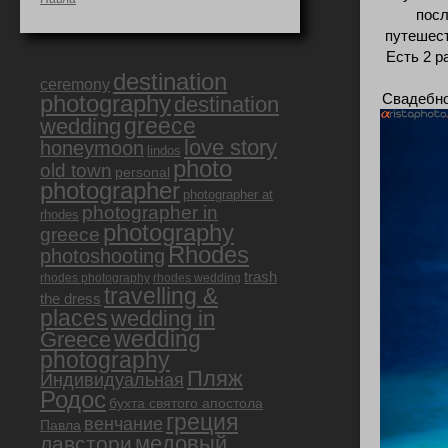
посл
путешест
Есть 2 р
destination
ceremony
Свадебно
photography
destination
greece
wedding
love story
honeymoon
lindos
photo
old town
personal
photographer
photographer at
photographer in
rhodes
photography
greece
Rhodes
photoshooting
trash
rhodes photography
rhodes wedding
travelling &
the dress
places
wedding in
Greece
wedding
photography
Пляж
Индивидуальная
Родос
бухта святого апостола
греция
венчание
Павла
медовый
лавстори