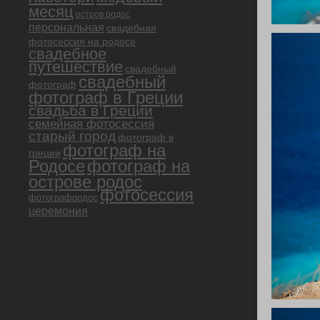
месяц
остров родос
персональная
свадебная
фотосессия на родосе
свадебное
путешествие
свадебный
свадебный
фотограф
фотограф в Греции
свадьба в Греции
семейная фотосессия
старый город
фотограф в
фотограф на
греции
Родосе
фотограф на
острове родос
фотосессия
фотографродос
церемония