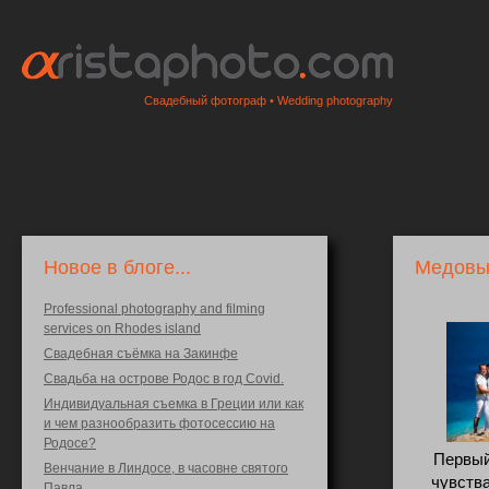
Свадебный фотограф • Wedding photography
Новое в блоге...
Медовый
Professional photography and filming
services on Rhodes island
Свадебная съёмка на Закинфе
Свадьба на острове Родос в год Covid.
Индивидуальная съемка в Греции или как
и чем разнообразить фотосессию на
Родосе?
Первый
Венчание в Линдосе, в часовне святого
чувства
Павла