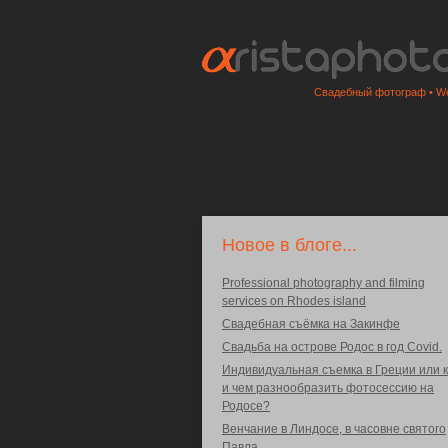
Свадебный фотограф • We
Новое в блоге...
Professional photography and filming
services on Rhodes island
Свадебная съёмка на Закинфе
Свадьба на острове Родос в год Covid.
Индивидуальная съемка в Греции или к
и чем разнообразить фотосессию на
Родосе?
Венчание в Линдосе, в часовне святого
Павла