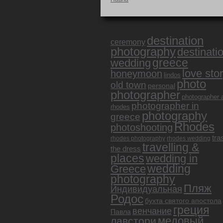
destination
ceremony
photography
destinati
greece
wedding
love sto
honeymoon
lindos
photo
old town
personal
photographer
photographer 
photographer in
rhodes
photography
greece
Rhodes
photoshooting
tra
rhodes photography
rhodes wedding
travelling &
the dress
places
wedding in
Greece
wedding
photography
Пляж
Индивидуальная
Родос
бухта святого апостола
греция
венчание
Павла
медовый
лавстори