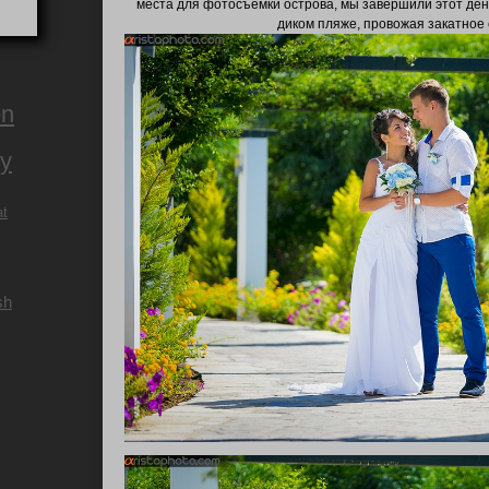
места для фотосъемки острова, мы завершили этот ден
диком пляже, провожая закатное 
on
ry
at
sh