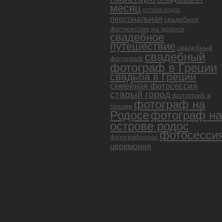
месяц
остров родос
персональная
свадебная
фотосессия на родосе
свадебное
путешествие
свадебный
свадебный
фотограф
фотограф в Греции
свадьба в Греции
семейная фотосессия
старый город
фотограф в
фотограф на
греции
Родосе
фотограф на
острове родос
фотосесси
фотографродос
церемония