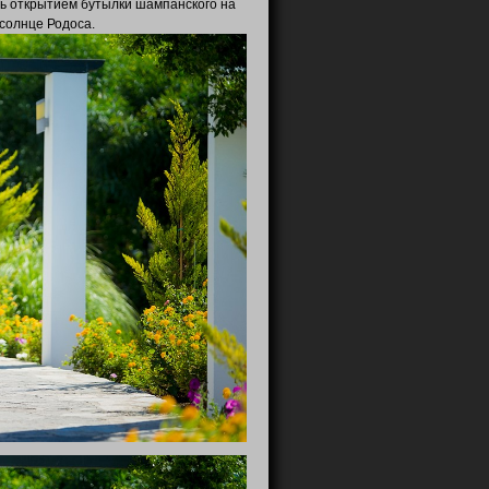
ь открытием бутылки шампанского на
солнце Родоса.