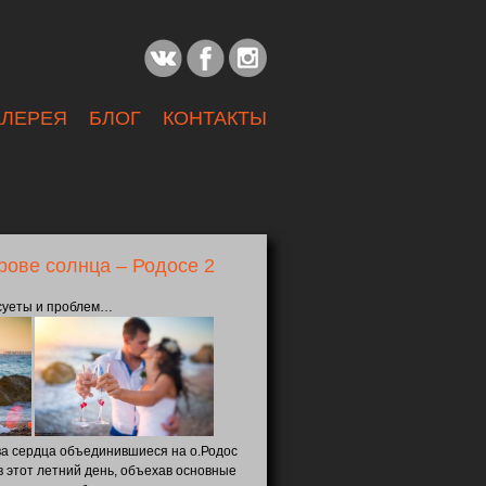
АЛЕРЕЯ
БЛОГ
КОНТАКТЫ
рове солнца – Родосе 2
 суеты и проблем…
ва сердца объединившиеся на о.Родос
 этот летний день, объехав основные