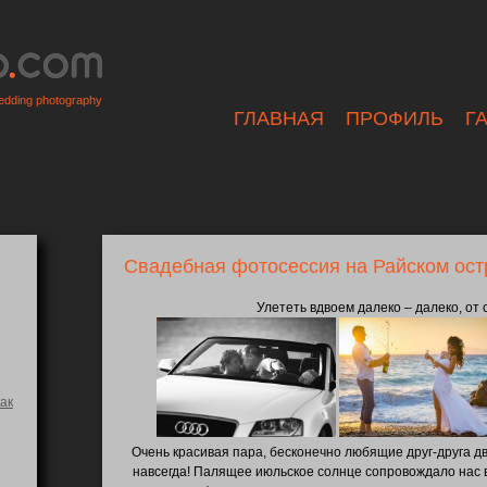
dding photography
ГЛАВНАЯ
ПРОФИЛЬ
Г
Свадебная фотосессия на Райском ост
Улететь вдвоем далеко – далеко, от
ак
Очень красивая пара, бесконечно любящие друг-друга д
навсегда! Палящее июльское солнце сопровождало нас в