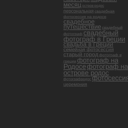
месяц
остров родос
персональная
свадебная
фотосессия на родосе
свадебное
путешествие
свадебный
свадебный
фотограф
фотограф в Греции
свадьба в Греции
семейная фотосессия
старый город
фотограф в
фотограф на
греции
Родосе
фотограф на
острове родос
фотосесси
фотографродос
церемония