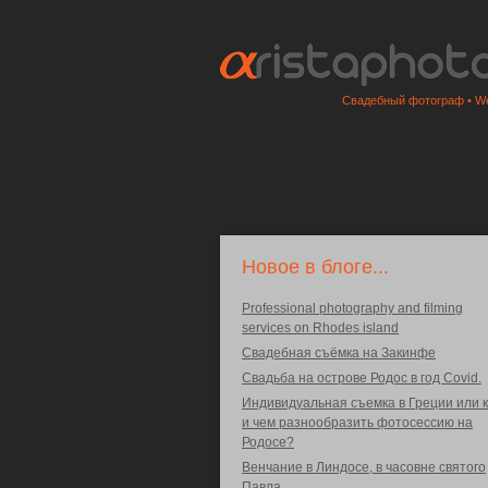
Свадебный фотограф • We
Новое в блоге...
Professional photography and filming
services on Rhodes island
Свадебная съёмка на Закинфе
Свадьба на острове Родос в год Covid.
Индивидуальная съемка в Греции или к
и чем разнообразить фотосессию на
Родосе?
Венчание в Линдосе, в часовне святого
Павла