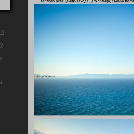
теплому освещению заходящего солнца, съемка получ
on
ry
at
sh