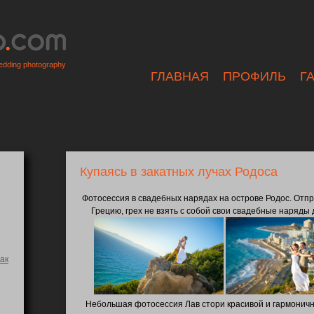
dding photography
ГЛАВНАЯ
ПРОФИЛЬ
Г
Купаясь в закатных лучах Родоса
Фотосессия в свадебных нарядах на острове Родос. Отпр
Грецию, грех не взять с собой свои свадебные наряды
ак
Небольшая фотосессия Лав стори красивой и гармоничн