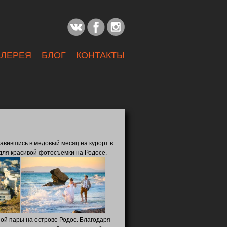
АЛЕРЕЯ
БЛОГ
КОНТАКТЫ
авившись в медовый месяц на курорт в
 для красивой фотосъемки на Родосе.
ой пары на острове Родос. Благодаря