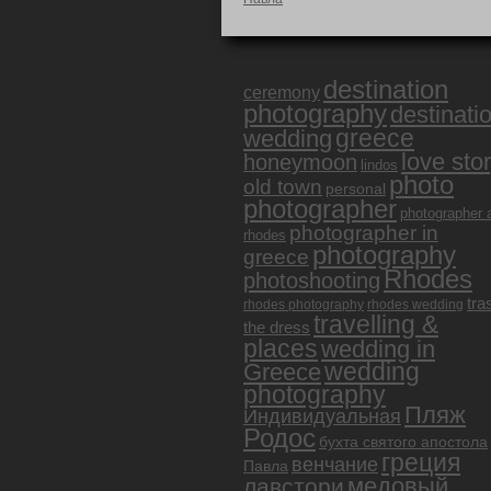
destination
ceremony
photography
destinati
greece
wedding
love sto
honeymoon
lindos
photo
old town
personal
photographer
photographer 
photographer in
rhodes
photography
greece
Rhodes
photoshooting
tra
rhodes photography
rhodes wedding
travelling &
the dress
places
wedding in
Greece
wedding
photography
Пляж
Индивидуальная
Родос
бухта святого апостола
греция
венчание
Павла
медовый
лавстори