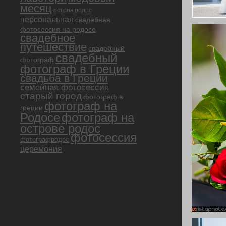
месяц
остров родос
персональная
свадебная
фотосессия на родосе
свадебное
путешествие
свадебный
свадебный
фотограф
фотограф в Греции
свадьба в Греции
семейная фотосессия
старый город
фотограф в
фотограф на
греции
Родосе
фотограф на
острове родос
фотосессия
фотографродос
церемония