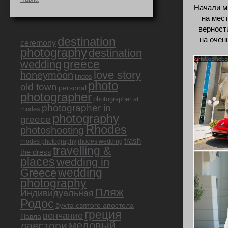
Начали м
на мес
верност
destination
на очен
ceremony
photography
destination
greece
wedding
love story
honeymoon
lindos
photo
old town
personal
photographer
photographer at
photographer in
rhodes
photography
greece
Rhodes
photoshooting
trash
rhodes photography
rhodes wedding
travelling &
the dress
places
wedding in
Greece
wedding
photography
Пляж
Индивидуальная
Родос
бухта святого апостола
греция
венчание
Павла
медовый
лавстори