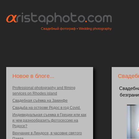
Свадебный фотограф • Wedding photography
Новое в блоге...
Свадебн
Professional photography and filming
Свадебна
services on Rhodes island
безграни
Свадебная съёмка на Закинфе
Свадьба на острове Родос в год Covid.
Индивидуальная съемка в Греции или как
и чем разнообразить фотосессию на
Родосе?
Венчание в Линдосе, в часовне святого
Павла