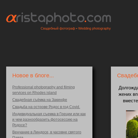
Свадебный фотограф • Wedding photography
Новое в блоге...
Свадеб
Professional photography and filming
Долгожда
services on Rhodes island
жених вп
Свадебная съёмка на Закинфе
вместе
Свадьба на острове Родос в год Covid.
Индивидуальная съемка в Греции или как
и чем разнообразить фотосессию на
Родосе?
Венчание в Линдосе, в часовне святого
Павла