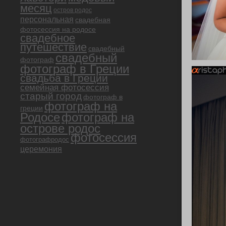
месяц
остров родос
персональная
свадебная
фотосессия на родосе
свадебное
путешествие
свадебный
свадебный
фотограф
фотограф в Греции
свадьба в Греции
семейная фотосессия
старый город
фотограф в
фотограф на
греции
Родосе
фотограф на
острове родос
фотосессия
фотографродос
церемония