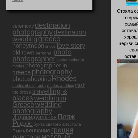
Стояла со
то вре
destination
самый
ceremony
оставал
photography
destination
хорош
greece
wedding
церкви с
love story
honeymoon
lindos
сво
photo
old town
personal
остав
photographer
photographer at
photographer in
rhodes
photography
greece
Rhodes
photoshooting
trash
rhodes photography
rhodes wedding
travelling &
the dress
places
wedding in
Greece
wedding
photography
Пляж
Индивидуальная
Родос
бухта святого апостола
греция
венчание
Павла
медовый
лавстори