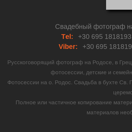
Свадебный фотограф на 
Тel:
+30 695 181819
Viber:
+30 695 18181
Русскоговорящий
фотограф
на
Родосе
, в
Грец
фотосессии
,
детские
и семей
Фотосессии на о. Родос.
Свадьба
в бухте Св. 
церем
Полное или частичное копирование матер
материалов необ