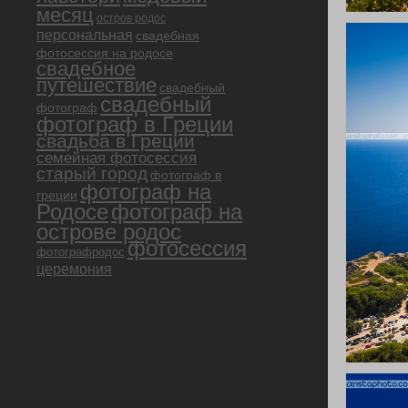
месяц
остров родос
персональная
свадебная
фотосессия на родосе
свадебное
путешествие
свадебный
свадебный
фотограф
фотограф в Греции
свадьба в Греции
семейная фотосессия
старый город
фотограф в
фотограф на
греции
Родосе
фотограф на
острове родос
фотосессия
фотографродос
церемония