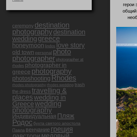
герои 
общий 
необ
destination
ceremony
photography
destination
greece
wedding
love story
honeymoon
lindos
photo
old town
personal
photographer
photographer at
photographer in
rhodes
photography
greece
Rhodes
photoshooting
trash
rhodes photography
rhodes wedding
travelling &
the dress
places
wedding in
Greece
wedding
photography
Пляж
Индивидуальная
Родос
бухта святого апостола
греция
венчание
Павла
медовый
лавстори