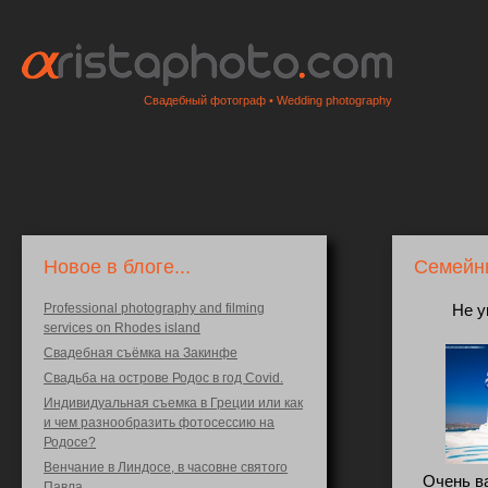
Свадебный фотограф • Wedding photography
Новое в блоге...
Семейны
Professional photography and filming
Не у
services on Rhodes island
Свадебная съёмка на Закинфе
Свадьба на острове Родос в год Covid.
Индивидуальная съемка в Греции или как
и чем разнообразить фотосессию на
Родосе?
Венчание в Линдосе, в часовне святого
Очень в
Павла