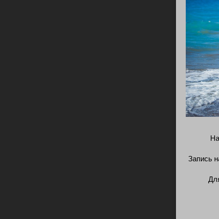
На
Запись н
Дл