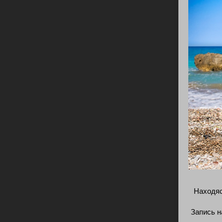
Находяс
Запись н