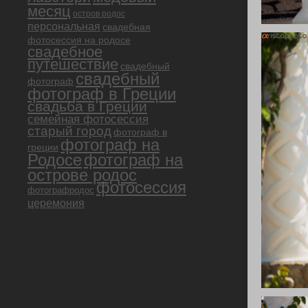
месяц
остров родос
персональная
свадебная
фотосессия на родосе
свадебное
путешествие
свадебный
свадебный
фотограф
фотограф в Греции
свадьба в Греции
семейная фотосессия
старый город
фотограф в
фотограф на
греции
Родосе
фотограф на
острове родос
фотосессия
фотографродос
церемония