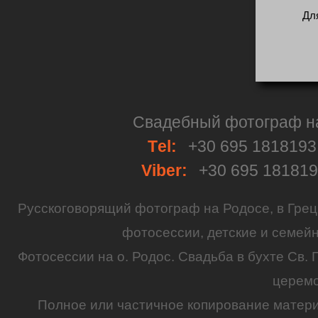
Дл
Свадебный фотограф на 
Тel:
+30 695 181819
Viber:
+30 695 18181
Русскоговорящий
фотограф
на
Родосе
, в
Грец
фотосессии
,
детские
и семей
Фотосессии на о. Родос.
Свадьба
в бухте Св. 
церем
Полное или частичное копирование матер