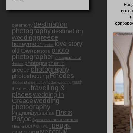
Родо
интер
в
destination
сопрово
ceremony
photography
destination
greece
wedding
love story
honeymoon
lindos
photo
old town
personal
photographer
photographer at
photographer in
rhodes
photography
greece
Rhodes
photoshooting
trash
rhodes photography
rhodes wedding
travelling &
the dress
places
wedding in
Greece
wedding
photography
Пляж
Индивидуальная
Родос
бухта святого апостола
греция
венчание
Павла
медовый
лавстори