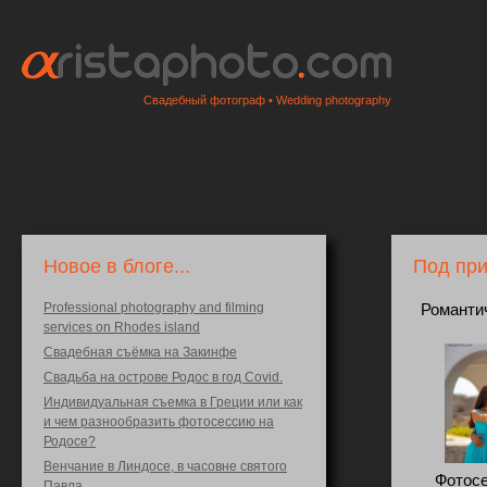
Свадебный фотограф • Wedding photography
Новое в блоге...
Под при
Professional photography and filming
Романтич
services on Rhodes island
Свадебная съёмка на Закинфе
Свадьба на острове Родос в год Covid.
Индивидуальная съемка в Греции или как
и чем разнообразить фотосессию на
Родосе?
Венчание в Линдосе, в часовне святого
Фотосе
Павла