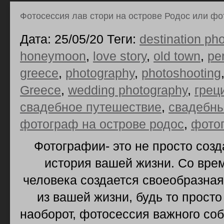
Фотосессия лав стори на острове Родос или фо
Дата: 25/05/20 Теги:
destination ph
honeymoon
,
love story
,
old town
,
pe
greece
,
photography
,
photoshooting
Greece
,
wedding photography
,
грец
свадебное путешествие
,
свадебны
фотограф на острове родос
,
фото
Фотографии- это не просто созд
история вашей жизни. Со вре
человека создается своеобразна
из вашей жизни, будь то просто
наоборот, фотосессия важного со