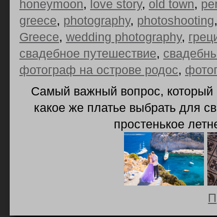
honeymoon
,
love story
,
old town
,
pe
greece
,
photography
,
photoshooting
Greece
,
wedding photography
,
грец
свадебное путешествие
,
свадебны
фотограф на острове родос
,
фото
Самый важный вопрос, который 
какое же платье выбрать для с
простенькое летн
П