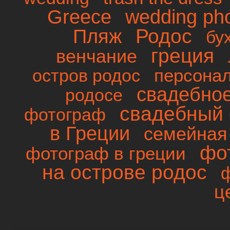
wedding ph
Greece
Родос
Пляж
бу
греция
венчание
персона
остров родос
свадебно
родосе
свадебный 
фотограф
в Греции
семейная
фо
фотограф в греции
на острове родос
ц