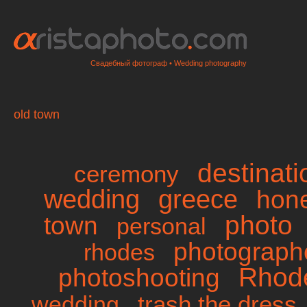
Свадебный фотограф • Wedding photography
old town
destinat
ceremony
wedding
greece
hon
photo
town
personal
photographe
rhodes
Rhod
photoshooting
trash the dress
wedding