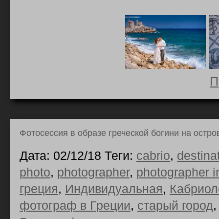
П
Фотосессия в образе греческой богини на остро
Дата: 02/12/18 Теги:
cabrio
,
destina
photo
,
photographer
,
photographer i
греция
,
Индивидуальная
,
Кабриол
фотограф в Греции
,
старый город