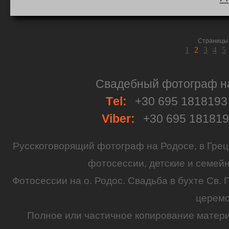
Страницы 
1
2
3
4
5
Свадебный фотограф на 
Тel:
+30 695 181819
Viber:
+30 695 18181
Русскоговорящий
фотограф
на
Родосе
, в
Грец
фотосессии
,
детские
и семей
Фотосессии на о. Родос.
Свадьба
в бухте Св. 
церем
Полное или частичное копирование матер