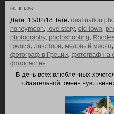
Fall In Love
Дата: 13/02/18 Теги:
destination ph
honeymoon
,
love story
,
old town
,
ph
photography
,
photoshooting
,
Rhode
греция
,
лавстори
,
медовый месяц
фотограф в Греции
,
фотограф на 
фотосессия
В день всех влюбленных хочется
обаятельной, очень чувственн