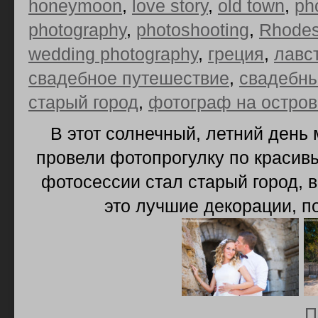
honeymoon
,
love story
,
old town
,
ph
photography
,
photoshooting
,
Rhode
wedding photography
,
греция
,
лавс
свадебное путешествие
,
свадебны
старый город
,
фотограф на остров
В этот солнечный, летний день 
провели фотопрогулку по красив
фотосессии стал старый город, в
это лучшие декорации, п
П