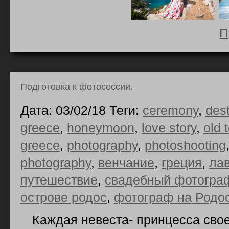
П
Подготовка к фотосессии.
Дата: 03/02/18 Теги:
ceremony
,
des
greece
,
honeymoon
,
love story
,
old 
greece
,
photography
,
photoshooting
photography
,
венчание
,
греция
,
ла
путешествие
,
свадебный фотограф
острове родос
,
фотограф на Родо
Каждая невеста- принцесса свое