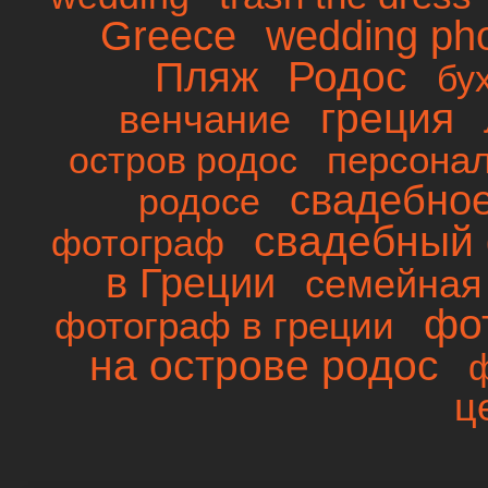
wedding ph
Greece
Родос
Пляж
бу
греция
венчание
персона
остров родос
свадебно
родосе
свадебный 
фотограф
в Греции
семейная
фо
фотограф в греции
на острове родос
ц