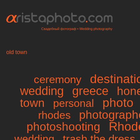
Свадебный фотограф • Wedding photography
old town
destinat
ceremony
wedding
greece
hon
photo
town
personal
photographe
rhodes
Rhod
photoshooting
trash the dress
wedding