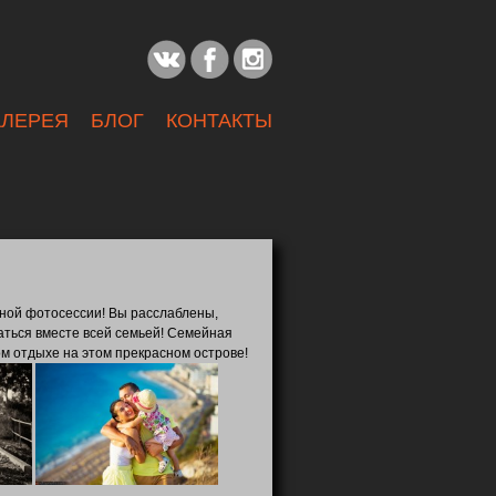
АЛЕРЕЯ
БЛОГ
КОНТАКТЫ
ной фотосессии! Вы расслаблены,
раться вместе всей семьей! Семейная
м отдыхе на этом прекрасном острове!