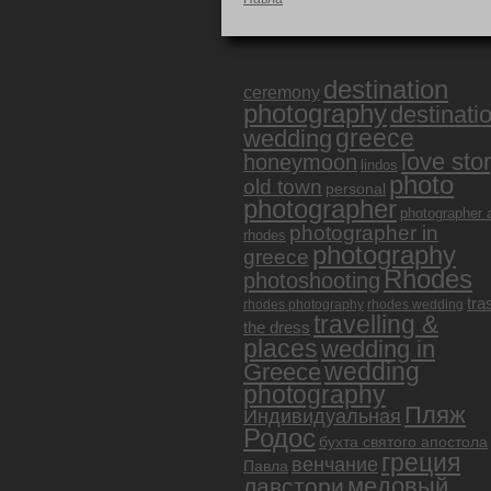
destination
ceremony
photography
destinati
greece
wedding
love sto
honeymoon
lindos
photo
old town
personal
photographer
photographer 
photographer in
rhodes
photography
greece
Rhodes
photoshooting
tra
rhodes photography
rhodes wedding
travelling &
the dress
places
wedding in
Greece
wedding
photography
Пляж
Индивидуальная
Родос
бухта святого апостола
греция
венчание
Павла
медовый
лавстори