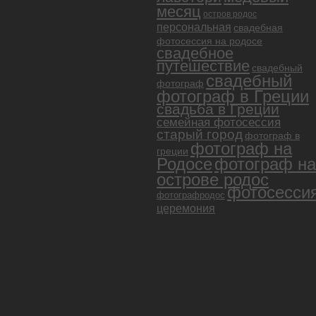
месяц
остров родос
персональная
свадебная
фотосессия на родосе
свадебное
путешествие
свадебный
свадебный
фотограф
фотограф в Греции
свадьба в Греции
семейная фотосессия
старый город
фотограф в
фотограф на
греции
Родосе
фотограф на
острове родос
фотосесси
фотографродос
церемония