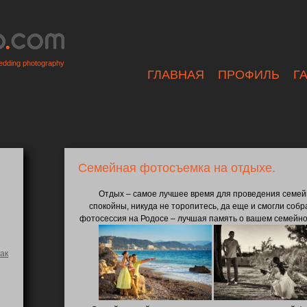
dding photography
ГЛАВНАЯ
ПРОФИЛЬ
Г
Семейная фотосъемка на отдыхе.
Отдых – самое лучшее время для проведения семей
спокойны, никуда не торопитесь, да еще и смогли соб
фотосессия на Родосе – лучшая память о вашем семейно
ак