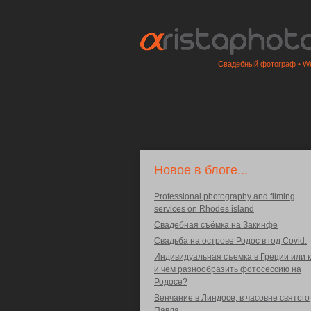
Свадебный фотограф • We
Новое в блоге...
Professional photography and filming
services on Rhodes island
Свадебная съёмка на Закинфе
Свадьба на острове Родос в год Covid.
Индивидуальная съемка в Греции или к
и чем разнообразить фотосессию на
Родосе?
Венчание в Линдосе, в часовне святого
Павла