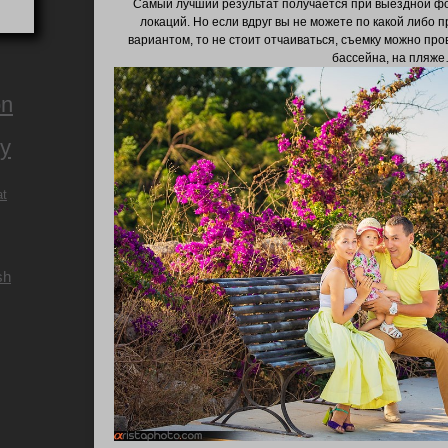
Самый лучший результат получается при выездной фот
локаций. Но если вдруг вы не можете по какой либо
вариантом, то не стоит отчаиваться, съемку можно про
бассейна, на пляж
on
ry
at
sh