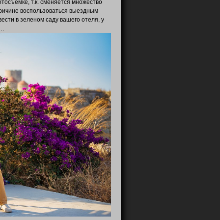
осъемке, т.к. сменяется множество
 причине воспользоваться выездным
вести в зеленом саду вашего отеля, у
е…