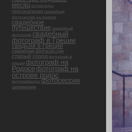
месяц
остров родос
персональная
свадебная
фотосессия на родосе
свадебное
путешествие
свадебный
свадебный
фотограф
фотограф в Греции
свадьба в Греции
семейная фотосессия
старый город
фотограф в
фотограф на
греции
Родосе
фотограф на
острове родос
фотосессия
фотографродос
церемония