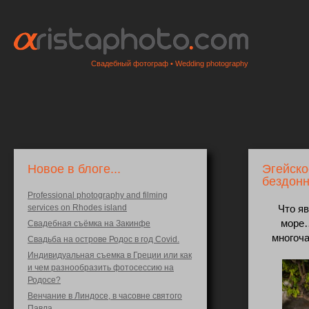
Свадебный фотограф • Wedding photography
Новое в блоге...
Эгейско
бездон
Professional photography and filming
services on Rhodes island
Что я
море…
Свадебная съёмка на Закинфе
многоча
Свадьба на острове Родос в год Covid.
Индивидуальная съемка в Греции или как
и чем разнообразить фотосессию на
Родосе?
Венчание в Линдосе, в часовне святого
Павла