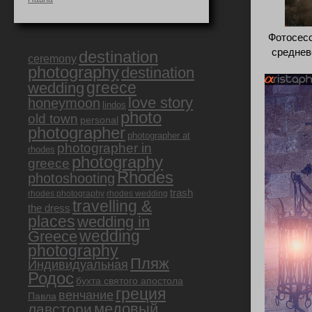
Фотосесс
среднев
destination
ceremony
photography
destination
greece
wedding
love story
honeymoon
lindos
photo
old town
personal
photographer
photographer at
photographer in
rhodes
photography
greece
Rhodes
photoshooting
trash
rhodes photography
rhodes wedding
travelling &
the dress
places
wedding in
Greece
wedding
photography
Пляж
Индивидуальная
Родос
бухта святого апостола
греция
венчание
Павла
медовый
лавстори