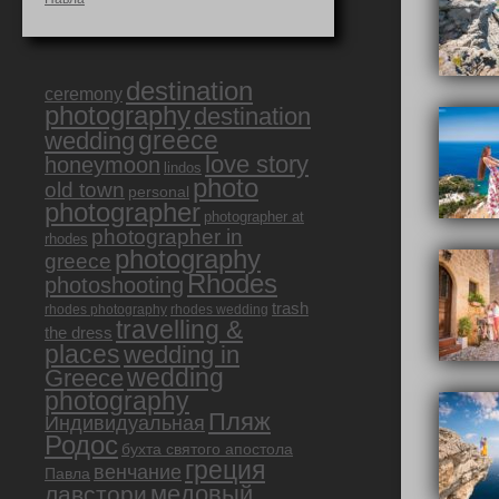
destination
ceremony
photography
destination
greece
wedding
love story
honeymoon
lindos
photo
old town
personal
photographer
photographer at
photographer in
rhodes
photography
greece
Rhodes
photoshooting
trash
rhodes photography
rhodes wedding
travelling &
the dress
places
wedding in
Greece
wedding
photography
Пляж
Индивидуальная
Родос
бухта святого апостола
греция
венчание
Павла
медовый
лавстори