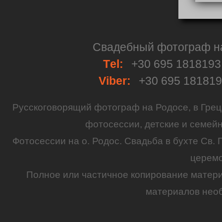
Свадебный фотограф на 
Тel:
+30 695 181819
Viber:
+30 695 18181
Русскоговорящий
фотограф
на
Родосе
, в
Грец
фотосессии
,
детские
и семей
Фотосессии на о. Родос.
Свадьба
в бухте Св. 
церем
Полное или частичное копирование матер
материалов необ