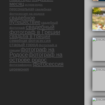
месяц
остров родос
персональная
свадебная
фотосессия на родосе
свадебное
путешествие
свадебный
свадебный
фотограф
фотограф в Греции
свадьба в Греции
семейная фотосессия
старый город
фотограф в
фотограф на
греции
Родосе
фотограф на
острове родос
фотосессия
фотографродос
церемония