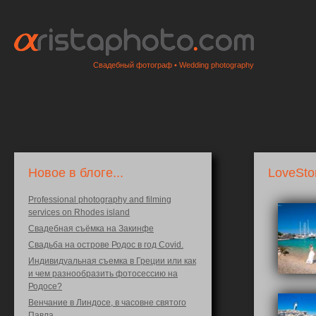
Свадебный фотограф • Wedding photography
Новое в блоге...
LoveSto
Professional photography and filming
services on Rhodes island
Свадебная съёмка на Закинфе
Свадьба на острове Родос в год Covid.
Индивидуальная съемка в Греции или как
и чем разнообразить фотосессию на
Родосе?
Венчание в Линдосе, в часовне святого
Павла