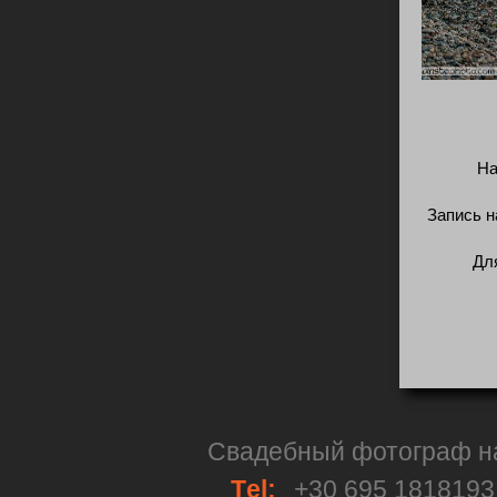
На
Запись н
Дл
Свадебный фотограф на 
Тel:
+30 695 181819