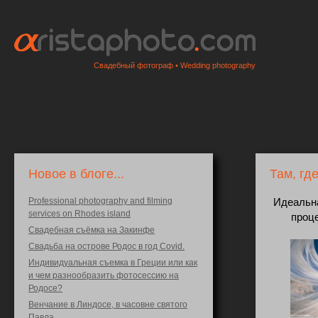
Свадебный фотограф • Wedding photography
Новое в блоге...
Там, гд
Professional photography and filming
Идеальна
services on Rhodes island
проц
Свадебная съёмка на Закинфе
Свадьба на острове Родос в год Covid.
Индивидуальная съемка в Греции или как
и чем разнообразить фотосессию на
Родосе?
Венчание в Линдосе, в часовне святого
Павла