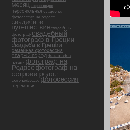
месяц
остров родос
персональная
свадебная
фотосессия на родосе
свадебное
путешествие
свадебный
свадебный
фотограф
фотограф в Греции
свадьба в Греции
семейная фотосессия
старый город
фотограф в
фотограф на
греции
Родосе
фотограф на
острове родос
фотосессия
фотографродос
церемония