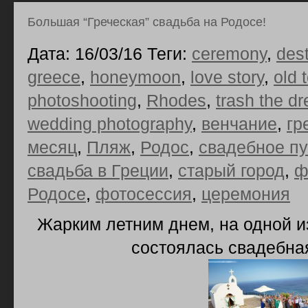
Большая “Греческая” свадьба на Родосе!
Дата: 16/03/16 Теги:
ceremony
,
des
greece
,
honeymoon
,
love story
,
old 
photoshooting
,
Rhodes
,
trash the dr
wedding photography
,
венчание
,
гр
месяц
,
Пляж
,
Родос
,
свадебное п
свадьба в Греции
,
старый город
,
ф
Родосе
,
фотосессия
,
церемония
Жарким летним днем, на одной и
состоялась свадебна