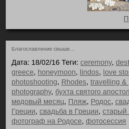
П
Благославление свыше…
Дата: 18/02/16 Теги:
ceremony
,
des
greece
,
honeymoon
,
lindos
,
love sto
photoshooting
,
Rhodes
,
travelling &
photography
,
бухта святого апосто
медовый месяц
,
Пляж
,
Родос
,
сва
Греции
,
свадьба в Греции
,
старый 
фотограф на Родосе
,
фотосессия