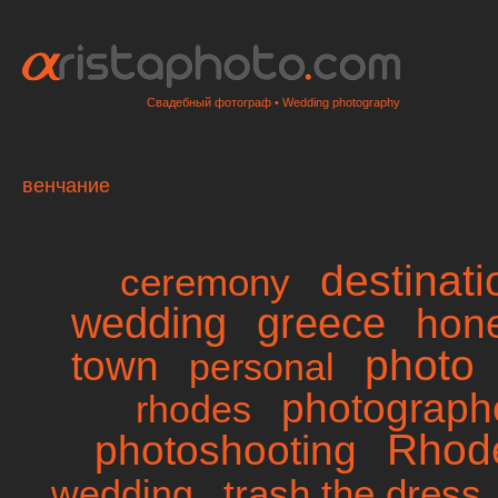
Свадебный фотограф • Wedding photography
венчание
destinat
ceremony
wedding
greece
hon
photo
town
personal
photographe
rhodes
Rhod
photoshooting
trash the dress
wedding