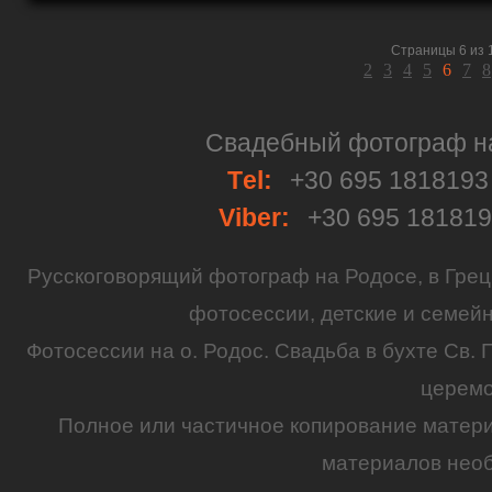
Страницы 6 из 
2
3
4
5
6
7
8
Свадебный фотограф на 
Тel:
+30 695 181819
Viber:
+30 695 18181
Русскоговорящий
фотограф
на
Родосе
, в
Грец
фотосессии
,
детские
и семей
Фотосессии на о. Родос.
Свадьба
в бухте Св. 
церем
Полное или частичное копирование матер
материалов необ