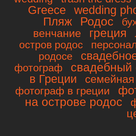
wedding ph
Greece
Родос
Пляж
бу
греция
венчание
персона
остров родос
свадебно
родосе
свадебный 
фотограф
в Греции
семейная
фо
фотограф в греции
на острове родос
ц