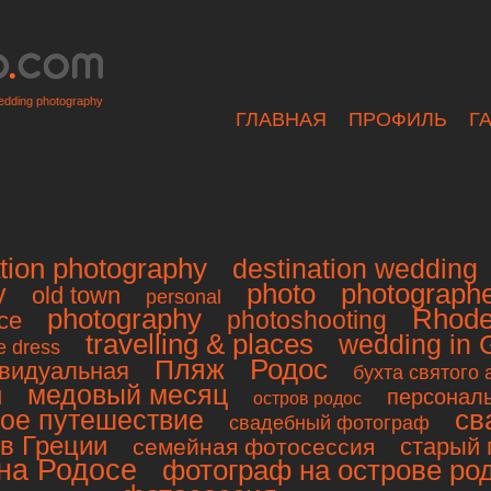
dding photography
ГЛАВНАЯ
ПРОФИЛЬ
Г
tion photography
destination wedding
photo
photograph
y
old town
personal
photography
Rhod
photoshooting
ce
travelling & places
wedding in 
e dress
Родос
Пляж
видуальная
бухта святого
и
медовый месяц
персонал
остров родос
св
ое путешествие
свадебный фотограф
в Греции
старый 
семейная фотосессия
на Родосе
фотограф на острове ро