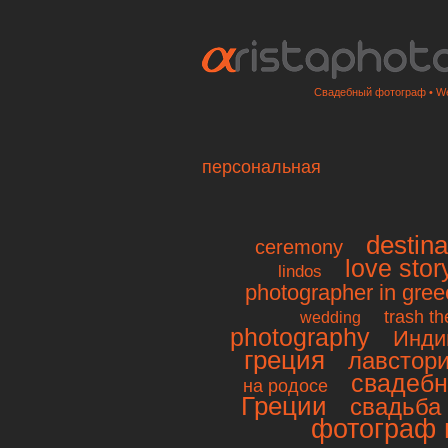
Свадебный фотограф • We
персональная
destina
ceremony
love stor
lindos
photographer in gree
trash th
wedding
photography
Инди
греция
лавстор
свадебн
на родосе
Греции
свадьба 
фотограф 