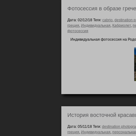
Фотосессия в образе грече
Дата: 02/12/18 Теги:
cabrio
,
destination 
греция
,
Индивидуальная
,
Кабриолет
,
п
фотосессия
Индивидуальная фотосессия на Родос
История восточной краса
Дата: 05/11/18 Теги:
destination photogr
греция
,
Индивидуальная
,
персональна