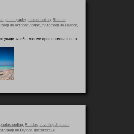
ece
,
photography
,
photoshooting
,
Rhodes
,
граф на острове родос
,
фотограф на Родосе
,
же увидеть себя глазами профессионального
photoshooting
,
Rhodes
,
travelling & places
,
отограф на Родосе
,
фотосессия