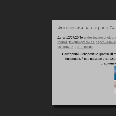
Фотосессия на острове С
Дата: 12/07/20 Теги:
destination photogr
греция
,
Индивидуальная
,
персональна
санторини
,
фотосессия
Санторини- невероятно красивый гр
живописный вид на море и кальде
старинные