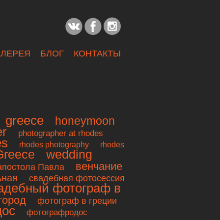
АЛЕРЕЯ
БЛОГ
КОНТАКТЫ
greece
honeymoon
er
photographer at rhodes
es
rhodes photography
rhodes
Greece
wedding
венчание
 апостола Павла
ьная
свадебная фотосессия
адебный фотограф в
город
фотограф в греции
дос
фотографродос