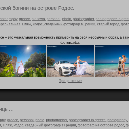
ской богини на острове Родос.
photography
,
greece
,
old town
,
personal
,
photo
,
photographer
,
photographer in gre
ерсональная
,
Пляж
,
Родос
,
свадебный фотограф в Греции
,
старый город
,
фото
е – это уникальная возможность примерить на себя необычный образ, а так
фотографа.
Продолжение
вицы…
aphy
,
greece
,
personal
,
photo
,
photographer
,
photographer in greece
,
photography
,
я
,
Пляж
,
Родос
,
свадебный фотограф в Греции
,
фотограф на острове родос
,
ф