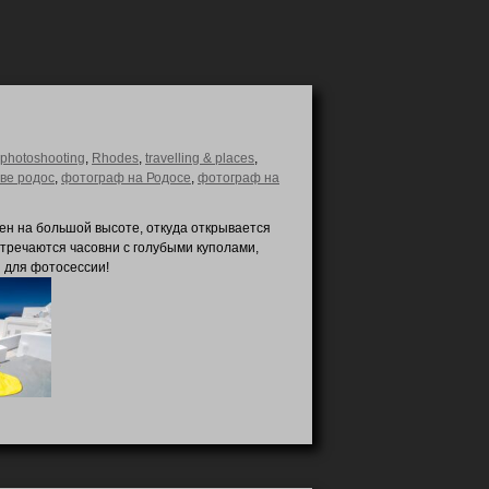
photoshooting
,
Rhodes
,
travelling & places
,
ве родос
,
фотограф на Родосе
,
фотограф на
ен на большой высоте, откуда открывается
стречаются часовни с голубыми куполами,
 для фотосессии!