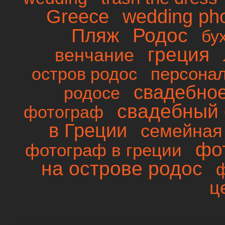
wedding ph
Greece
Родос
Пляж
бу
греция
венчание
персона
остров родос
свадебно
родосе
свадебный 
фотограф
в Греции
семейная
фо
фотограф в греции
на острове родос
ц