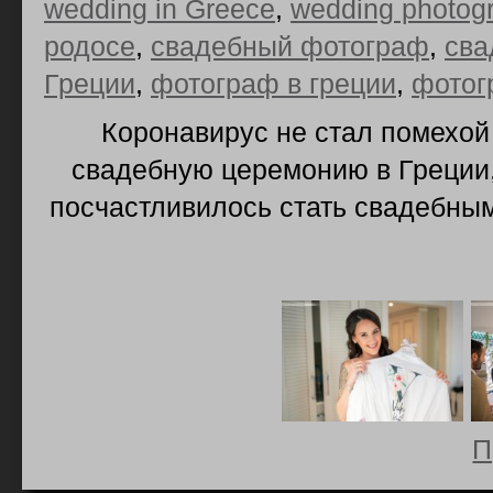
wedding in Greece
,
wedding photog
родосе
,
свадебный фотограф
,
сва
Греции
,
фотограф в греции
,
фотог
Коронавирус не стал помехой
свадебную церемонию в Греции,
посчастливилось стать свадебны
П