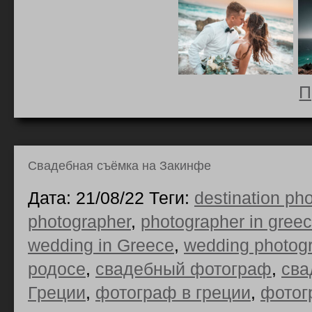
П
Свадебная съёмка на Закинфе
Дата: 21/08/22 Теги:
destination ph
photographer
,
photographer in gree
wedding in Greece
,
wedding photog
родосе
,
свадебный фотограф
,
сва
Греции
,
фотограф в греции
,
фотог