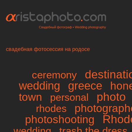
Свадебный фотограф • Wedding photography
свадебная фотосессия на родосе
destinat
ceremony
wedding
greece
hon
photo
town
personal
photographe
rhodes
Rhod
photoshooting
trash the dress
wedding