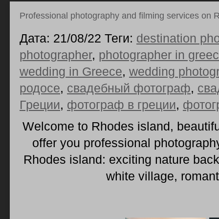
Professional photography and filming services on 
Дата: 21/08/22 Теги:
destination ph
photographer
,
photographer in gree
wedding in Greece
,
wedding photog
родосе
,
свадебный фотограф
,
сва
Греции
,
фотограф в греции
,
фотог
Welcome to Rhodes island, beautifu
offer you professional photography
Rhodes island: exciting nature back
white village, roman