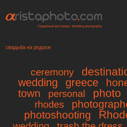
Свадебный фотограф • Wedding photography
свадьба на родосе
destinat
ceremony
wedding
greece
hon
photo
town
personal
photographe
rhodes
Rhod
photoshooting
trash the dress
wedding