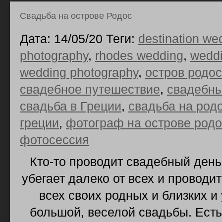
Свадьба на острове Родос
Дата: 14/05/20 Теги:
destination we
photography
,
rhodes wedding
,
weddi
wedding photography
,
остров родос
свадебное путешествие
,
свадебн
свадьба в Греции
,
свадьба на род
греции
,
фотограф на острове родо
фотосессия
Кто-то проводит свадебный день 
убегает далеко от всех и проводи
всех своих родных и близких и
большой, веселой свадьбы. Есть