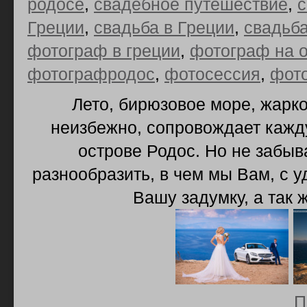
родосе
,
свадебное путешествие
,
Греции
,
свадьба в Греции
,
свадьба
фотограф в греции
,
фотограф на о
фотографродос
,
фотосессия
,
фото
Лето, бирюзовое море, жарко
неизбежно, сопровождает кажд
острове Родос. Но не забыв
разнообразить, в чем мы Вам, с
Вашу задумку, а так
П