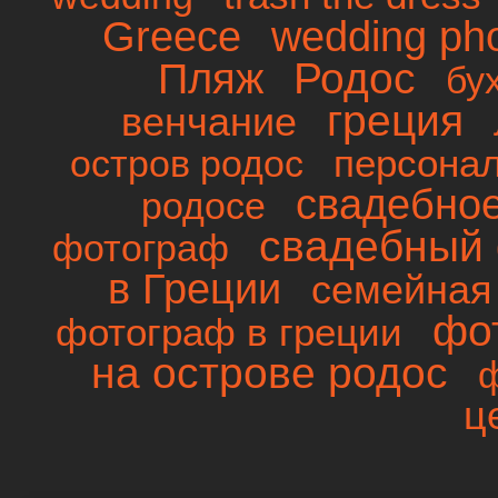
wedding ph
Greece
Родос
Пляж
бу
греция
венчание
персона
остров родос
свадебно
родосе
свадебный 
фотограф
в Греции
семейная
фо
фотограф в греции
на острове родос
ц