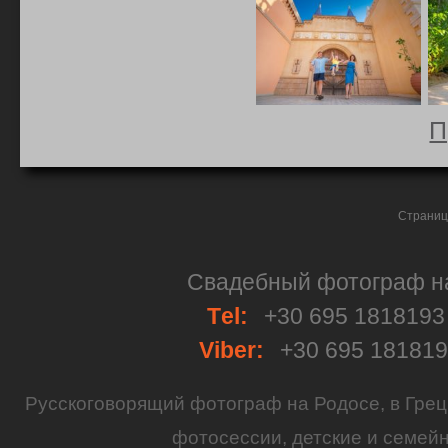
П
Страниц
Свадебный фотограф на 
Тel:
+30 695 181819
Viber:
+30 695 18181
Русскоговорящий
фотограф
на
Родосе
, в
Грец
фотосессии
,
детские
и семей