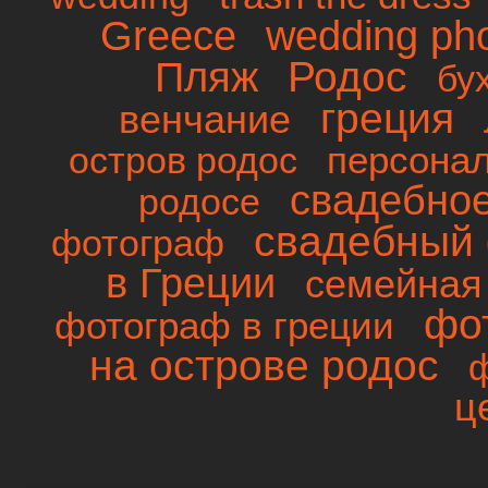
wedding ph
Greece
Родос
Пляж
бу
греция
венчание
персона
остров родос
свадебно
родосе
свадебный 
фотограф
в Греции
семейная
фо
фотограф в греции
на острове родос
ц