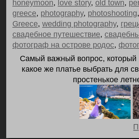
honeymoon
,
love story
,
old town
,
pe
greece
,
photography
,
photoshooting
Greece
,
wedding photography
,
грец
свадебное путешествие
,
свадебны
фотограф на острове родос
,
фото
Самый важный вопрос, который 
какое же платье выбрать для с
простенькое летн
П