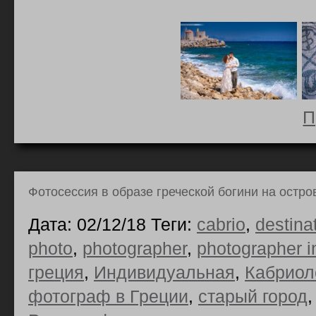
П
Фотосессия в образе греческой богини на остро
Дата: 02/12/18 Теги:
cabrio
,
destina
photo
,
photographer
,
photographer i
греция
,
Индивидуальная
,
Кабриол
фотограф в Греции
,
старый город