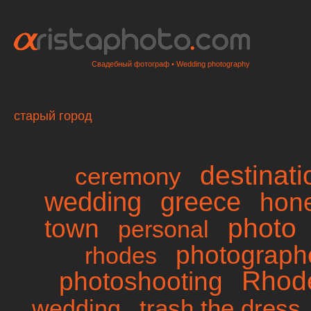
Свадебный фотограф • Wedding photography
старый город
destinat
ceremony
wedding
greece
hon
photo
town
personal
photographe
rhodes
Rhod
photoshooting
trash the dress
wedding