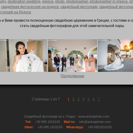
aphy
,
destination wedding
,
greece
,
photo
,
photographer
,
photographer in greece
,
p
,
свадебная фотосессия на родосе
,
свадебный фотограф
,
свадебный фотогра
тограф на Родосе
 и Вики провести полноценную свадебную церемонию в Греции, с гостями и 
стать свадебным фотографом для этой замечательной пары.
Продолжение
Страницы 1 из 7
1
2
3
4
5
6
7
Свадебный фотограф на о. Родос - www.aristaphoto.com
Тel:
+30 695 1818193
Mail to:
info@aristaphoto.com
Viber:
+30 695 1818193
WhatsApp:
+30 6951818193