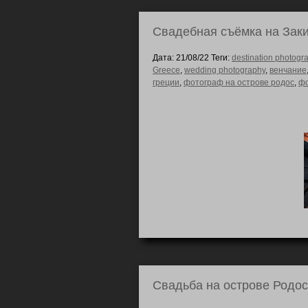
Свадебная съёмка на Зак
Дата: 21/08/22 Теги:
destination photogr
Greece
,
wedding photography
,
венчание
греции
,
фотограф на острове родос
,
фо
Свадьба на острове Родос 