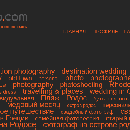
dding photography
ГЛАВНАЯ
ПРОФИЛЬ
Г
tion photography
destination wedding
photo
photograph
y
old town
personal
photography
Rhod
photoshooting
ce
travelling & places
wedding in 
e dress
Родос
Пляж
видуальная
бухта святого
и
медовый месяц
персонал
остров родос
св
ое путешествие
свадебный фотограф
в Греции
старый 
семейная фотосессия
на Родосе
фотограф на острове ро