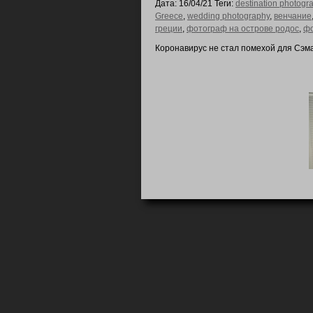
Дата: 16/04/21 Теги:
destination photogr
Greece
,
wedding photography
,
венчание
греции
,
фотограф на острове родос
,
фо
Коронавирус не стал помехой для Сэма