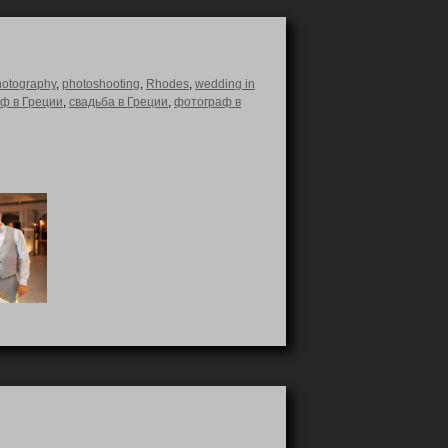
hotography
,
photoshooting
,
Rhodes
,
wedding in
ф в Греции
,
свадьба в Греции
,
фотограф в