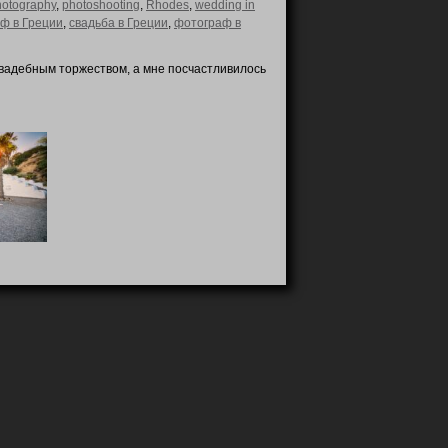
hotography
,
photoshooting
,
Rhodes
,
wedding in
ф в Греции
,
свадьба в Греции
,
фотограф в
свадебным торжеством, а мне посчастливилось