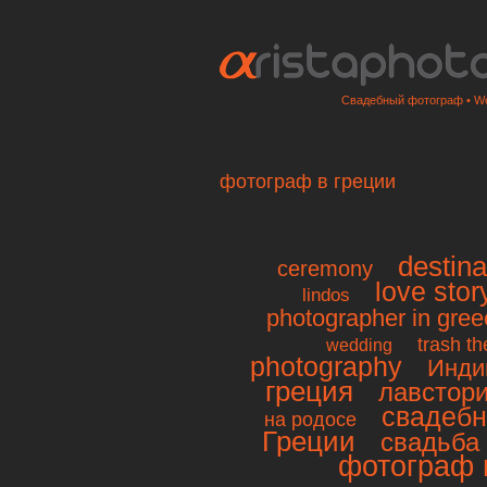
Свадебный фотограф • We
фотограф в греции
destina
ceremony
love stor
lindos
photographer in gree
trash th
wedding
photography
Инди
греция
лавстор
свадебн
на родосе
Греции
свадьба 
фотограф 