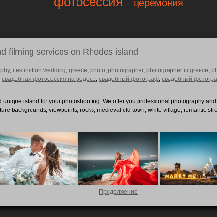
фотосессия
церемония
d filming services on Rhodes island
aphy
,
destination wedding
,
greece
,
photo
,
photographer
,
photographer in greece
,
p
,
свадебная фотосессия на родосе
,
свадебный фотограф
,
свадебный фотогра
 unique island for your photoshooting. We offer you professional photography and f
ature backgrounds, viewpoints, rocks, medieval old town, white village, romantic str
Продолжение