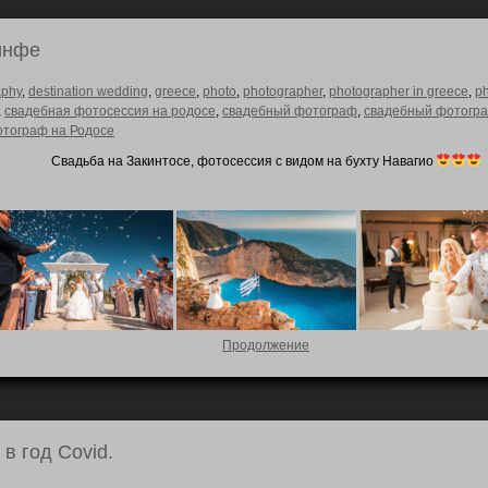
инфе
aphy
,
destination wedding
,
greece
,
photo
,
photographer
,
photographer in greece
,
p
,
свадебная фотосессия на родосе
,
свадебный фотограф
,
свадебный фотогра
тограф на Родосе
Свадьба на Закинтосе, фотосессия с видом на бухту Навагио
Продолжение
в год Covid.