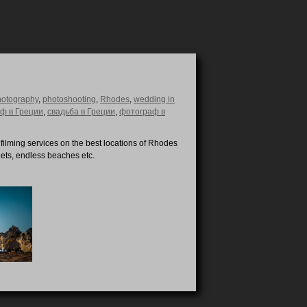
hotography
,
photoshooting
,
Rhodes
,
wedding in
ф в Греции
,
свадьба в Греции
,
фотограф в
ilming services on the best locations of Rhodes
eets, endless beaches etc.