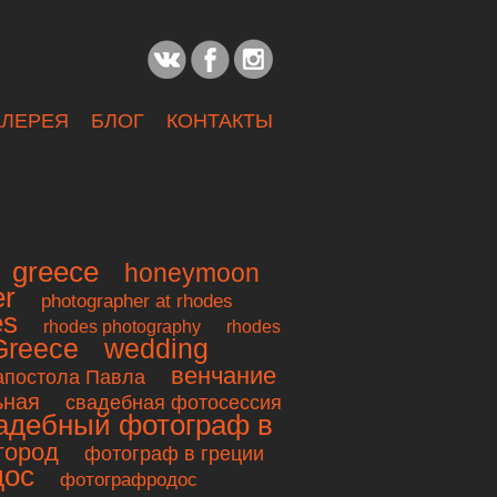
АЛЕРЕЯ
БЛОГ
КОНТАКТЫ
greece
honeymoon
er
photographer at rhodes
es
rhodes photography
rhodes
Greece
wedding
венчание
 апостола Павла
ьная
свадебная фотосессия
адебный фотограф в
город
фотограф в греции
дос
фотографродос