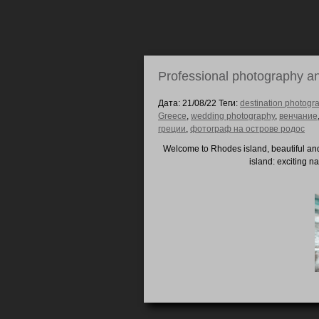
Professional photography an
Дата: 21/08/22 Теги:
destination photogr
Greece
,
wedding photography
,
венчание
греции
,
фотограф на острове родос
Welcome to Rhodes island, beautiful and
island: exciting n