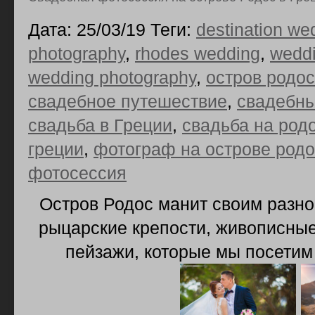
Дата: 25/03/19 Теги:
destination we
photography
,
rhodes wedding
,
weddi
wedding photography
,
остров родос
свадебное путешествие
,
свадебн
свадьба в Греции
,
свадьба на род
греции
,
фотограф на острове родо
фотосессия
Остров Родос манит своим разно
рыцарские крепости, живописные
пейзажи, которые мы посетим