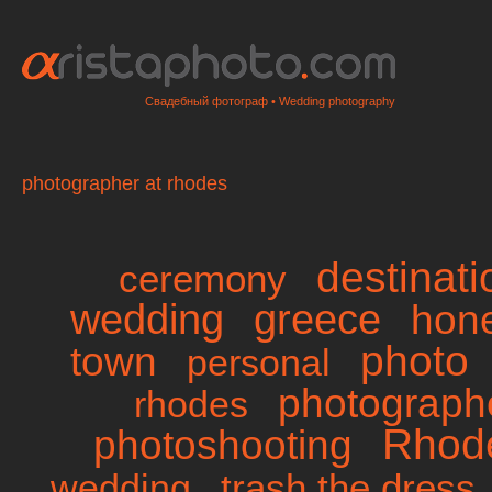
Свадебный фотограф • Wedding photography
photographer at rhodes
destinat
ceremony
wedding
greece
hon
photo
town
personal
photographe
rhodes
Rhod
photoshooting
trash the dress
wedding