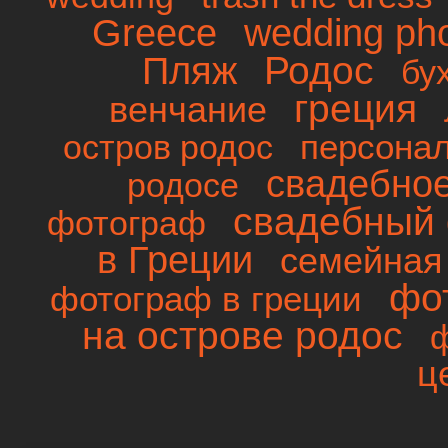
wedding ph
Greece
Родос
Пляж
бу
греция
венчание
персона
остров родос
свадебно
родосе
свадебный 
фотограф
в Греции
семейная
фо
фотограф в греции
на острове родос
ц