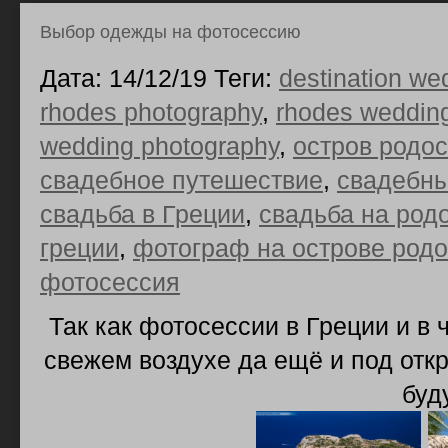
Выбор одежды на фотосессию
Дата: 14/12/19 Теги:
destination we
rhodes photography
,
rhodes weddin
wedding photography
,
остров родос
свадебное путешествие
,
свадебн
свадьба в Греции
,
свадьба на род
греции
,
фотограф на острове родо
фотосессия
Так как фотосессии в Греции и в 
свежем воздухе да ещё и под отк
буд