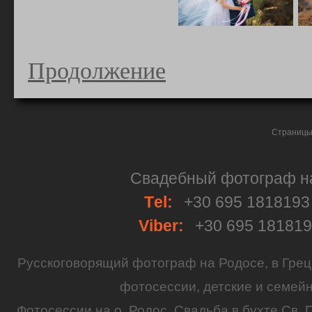
Продолжение
Страницы 
Свадебный фотограф на 
Тel:
+30 695 181819
Viber:
+30 695 18181
Русскоговорящий
фотограф
на
Родосе
, в
Грец
фотосессии
,
детские
и семей
Фотосессии на о. Родос.
Свадьба
в бухте Св. 