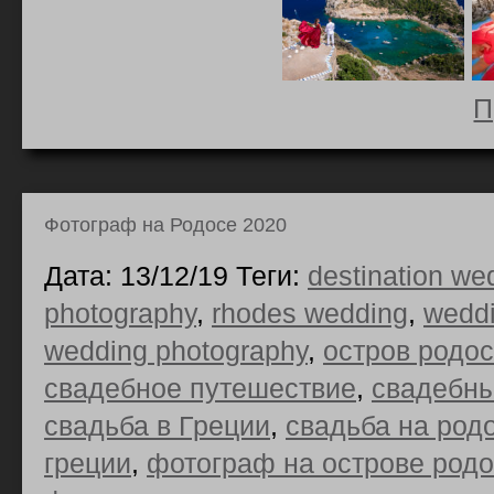
П
Фотограф на Родосе 2020
Дата: 13/12/19 Теги:
destination we
photography
,
rhodes wedding
,
weddi
wedding photography
,
остров родос
свадебное путешествие
,
свадебн
свадьба в Греции
,
свадьба на род
греции
,
фотограф на острове родо