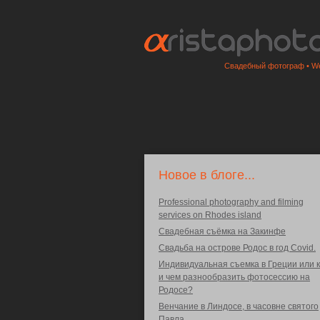
Свадебный фотограф • We
Новое в блоге...
Professional photography and filming
services on Rhodes island
Свадебная съёмка на Закинфе
Свадьба на острове Родос в год Covid.
Индивидуальная съемка в Греции или к
и чем разнообразить фотосессию на
Родосе?
Венчание в Линдосе, в часовне святого
Павла