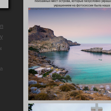
пейзажных мест острова, которые безусловно украша
украшением на фотосессии была наша 
on
ry
at
sh