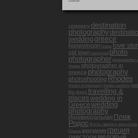
destination
ceremony
photography
destinati
greece
wedding
love sto
honeymoon
lindos
photo
old town
personal
photographer
photographer 
photographer in
rhodes
photography
greece
Rhodes
photoshooting
tra
rhodes photography
rhodes wedding
travelling &
the dress
places
wedding in
Greece
wedding
photography
Пляж
Индивидуальная
Родос
бухта святого апостола
греция
венчание
Павла
медовый
лавстори