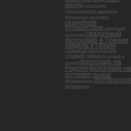
месяц
остров родос
персональная
свадебная
фотосессия на родосе
свадебное
путешествие
свадебный
свадебный
фотограф
фотограф в Греции
свадьба в Греции
семейная фотосессия
старый город
фотограф в
фотограф на
греции
Родосе
фотограф на
острове родос
фотосесси
фотографродос
церемония