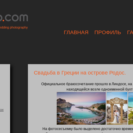
dding photography
ГЛАВНАЯ
ПРОФИЛЬ
Г
Свадьба в Греции на острове Родос.
Официальное бракосочетание прошло в Линдосе, на 
находящейся возле одноименной бухты 
ак
На фотосесъемку было выделено достаточно времен