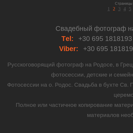
Страницы 
1
2
3
4
5
Свадебный фотограф на 
Тel:
+30 695 181819
Viber:
+30 695 18181
Русскоговорящий
фотограф
на
Родосе
, в
Грец
фотосессии
,
детские
и семей
Фотосессии на о. Родос.
Свадьба
в бухте Св. 
церем
Полное или частичное копирование матер
материалов необ