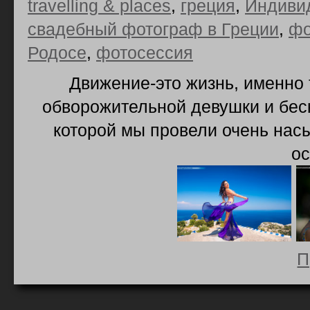
travelling & places
,
греция
,
Индиви
свадебный фотограф в Греции
,
фо
Родосе
,
фотосессия
Движение-это жизнь, именно 
обворожительной девушки и бес
которой мы провели очень на
ос
П