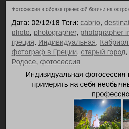
Фотосессия в образе греческой богини на остро
Дата: 02/12/18 Теги:
cabrio
,
destina
photo
,
photographer
,
photographer i
греция
,
Индивидуальная
,
Кабриол
фотограф в Греции
,
старый город
Родосе
,
фотосессия
Индивидуальная фотосессия н
примерить на себя необычны
профессио