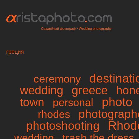
Свадебный фотограф • Wedding photography
греция
destinat
ceremony
wedding
greece
hon
photo
town
personal
photographe
rhodes
Rhod
photoshooting
trash the dress
wedding