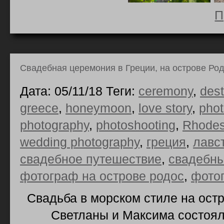
П
Свадебная церемония в Греции, на острове Род
Дата: 05/11/18 Теги:
ceremony
,
dest
greece
,
honeymoon
,
love story
,
pho
photography
,
photoshooting
,
Rhode
wedding photography
,
греция
,
лавс
свадебное путешествие
,
свадебны
фотограф на острове родос
,
фото
Свадьба в морском стиле на ост
Светланы и Максима состояла