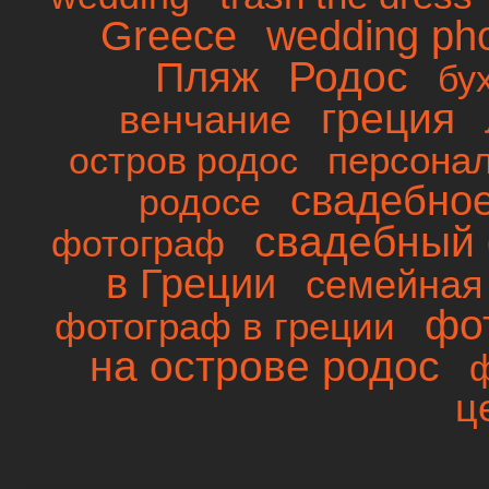
wedding ph
Greece
Родос
Пляж
бу
греция
венчание
персона
остров родос
свадебно
родосе
свадебный 
фотограф
в Греции
семейная
фо
фотограф в греции
на острове родос
ц