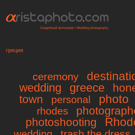
Свадебный фотограф • Wedding photography
греция
destinat
ceremony
wedding
greece
hon
photo
town
personal
photographe
rhodes
Rhod
photoshooting
trash the dress
wedding