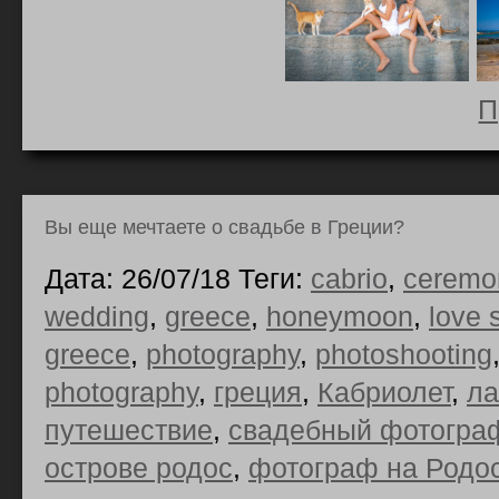
П
Вы еще мечтаете о свадьбе в Греции?
Дата: 26/07/18 Теги:
cabrio
,
ceremo
wedding
,
greece
,
honeymoon
,
love 
greece
,
photography
,
photoshooting
photography
,
греция
,
Кабриолет
,
ла
путешествие
,
свадебный фотограф
острове родос
,
фотограф на Родо