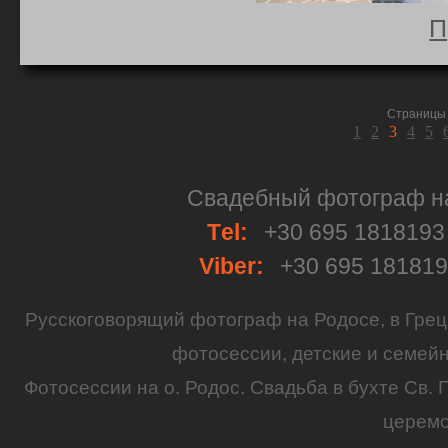
П
Страницы 
1
2
3
4
5
Свадебный фотограф на 
Тel:
+30 695 181819
Viber:
+30 695 18181
Русскоговорящий
фотограф
на
Родосе
, в
Грец
фотосессии
,
детские
и семей
Фотосессии на о. Родос.
Свадьба
в бухте Св. 
церем