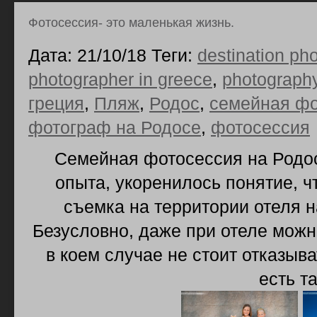
Фотосессия- это маленькая жизнь.
Дата: 21/10/18 Теги:
destination ph
photographer in greece
,
photograph
греция
,
Пляж
,
Родос
,
семейная фо
фотограф на Родосе
,
фотосессия
Семейная фотосессия на Родосе
опыта, укоренилось понятие, ч
съемка на территории отеля 
Безусловно, даже при отеле можн
в коем случае не стоит отказыв
есть т