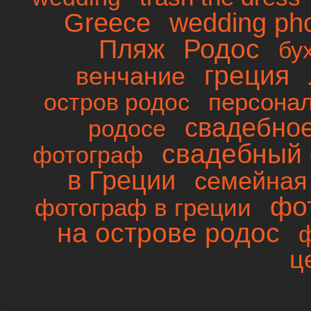
wedding ph
Greece
Родос
Пляж
бу
греция
венчание
персона
остров родос
свадебно
родосе
свадебный 
фотограф
в Греции
семейная
фо
фотограф в греции
на острове родос
ц