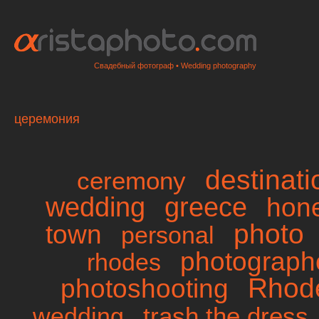
Свадебный фотограф • Wedding photography
церемония
destinat
ceremony
wedding
greece
hon
photo
town
personal
photographe
rhodes
Rhod
photoshooting
trash the dress
wedding