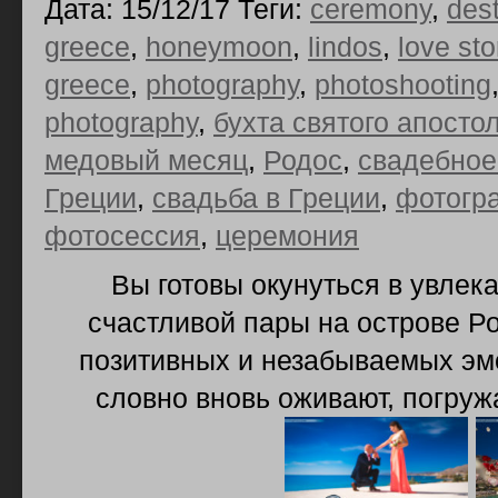
Дата: 15/12/17 Теги:
ceremony
,
des
greece
,
honeymoon
,
lindos
,
love sto
greece
,
photography
,
photoshooting
photography
,
бухта святого апосто
медовый месяц
,
Родос
,
свадебное
Греции
,
свадьба в Греции
,
фотогра
фотосессия
,
церемония
Вы готовы окунуться в увле
счастливой пары на острове Р
позитивных и незабываемых эм
словно вновь оживают, погруж