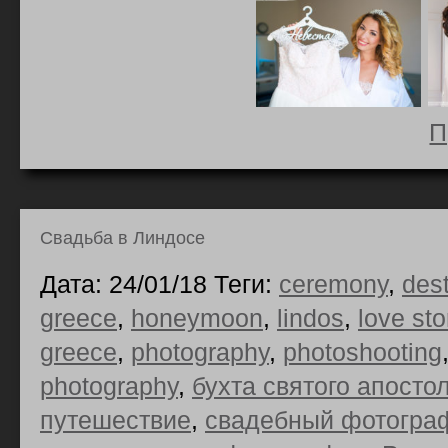
П
Свадьба в Линдосе
Дата: 24/01/18 Теги:
ceremony
,
des
greece
,
honeymoon
,
lindos
,
love sto
greece
,
photography
,
photoshooting
photography
,
бухта святого апосто
путешествие
,
свадебный фотограф