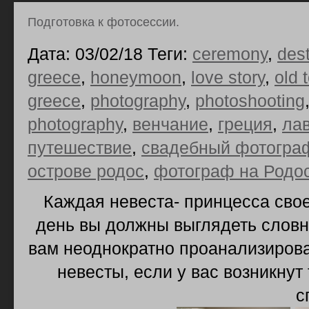
Подготовка к фотосессии.
Дата: 03/02/18 Теги:
ceremony
,
des
greece
,
honeymoon
,
love story
,
old 
greece
,
photography
,
photoshooting
photography
,
венчание
,
греция
,
ла
путешествие
,
свадебный фотограф
острове родос
,
фотограф на Родо
Каждая невеста- принцесса свое
день вы должны выглядеть словн
вам неоднократно проанализирова
невесты, если у вас возникнут
с