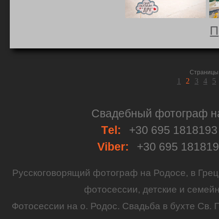
П
Страницы 
1
2
3
4
5
Свадебный фотограф на 
Тel:
+30 695 181819
Viber:
+30 695 18181
Русскоговорящий
фотограф
на
Родосе
, в
Грец
фотосессии
,
детские
и семей
Фотосессии на о. Родос.
Свадьба
в бухте Св. 