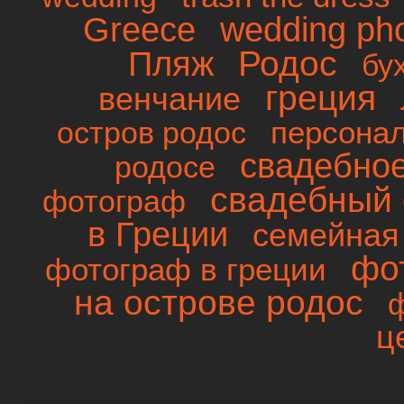
wedding ph
Greece
Родос
Пляж
бу
греция
венчание
персона
остров родос
свадебно
родосе
свадебный 
фотограф
в Греции
семейная
фо
фотограф в греции
на острове родос
ц