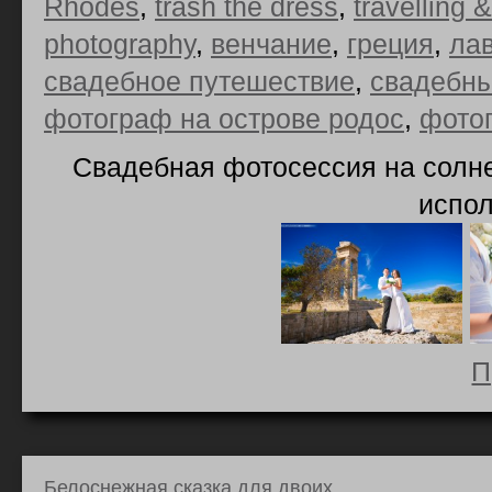
Rhodes
,
trash the dress
,
travelling 
photography
,
венчание
,
греция
,
ла
свадебное путешествие
,
свадебны
фотограф на острове родос
,
фото
Свадебная фотосессия на солне
испо
П
Белоснежная сказка для двоих.