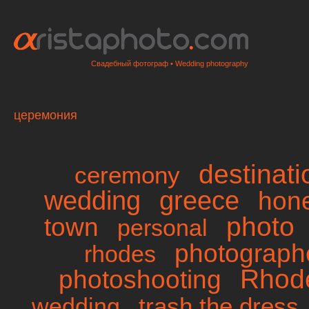
Свадебный фотограф • Wedding photography
церемония
destinat
ceremony
wedding
greece
hon
photo
town
personal
photographe
rhodes
Rhod
photoshooting
trash the dress
wedding