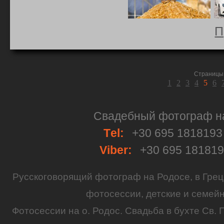
П
Страницы 
1
2
3
4
5
6
Свадебный фотограф на 
Тel:
+30 695 181819
Viber:
+30 695 18181
Русскоговорящий
фотограф
на
Родосе
, в
Грец
фотосессии
,
детские
и семей
Фотосессии на о. Родос.
Свадьба
в бухте Св. 