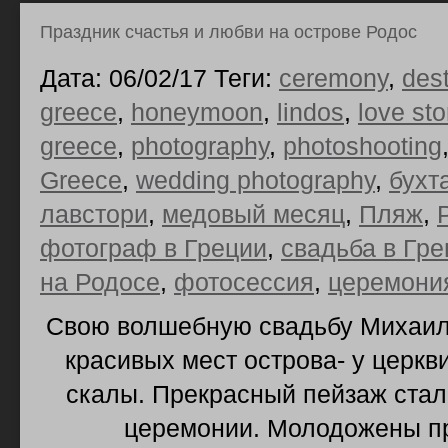
Праздник счастья и любви на острове Родос
Дата: 06/02/17 Теги:
ceremony
,
des
greece
,
honeymoon
,
lindos
,
love sto
greece
,
photography
,
photoshooting
Greece
,
wedding photography
,
бухт
лавстори
,
медовый месяц
,
Пляж
,
фотограф в Греции
,
свадьба в Гре
на Родосе
,
фотосессия
,
церемони
Свою волшебную свадьбу Михаил 
красивых мест острова- у церкв
скалы. Прекрасный пейзаж стал
церемонии. Молодожены пр