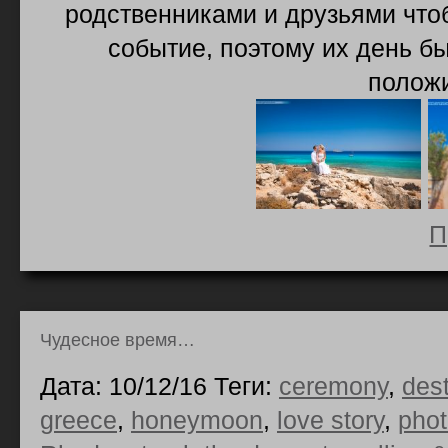
родственниками и друзьями что
событие, поэтому их день б
полож
П
Чудесное время…
Дата: 10/12/16 Теги:
ceremony
,
des
greece
,
honeymoon
,
love story
,
pho