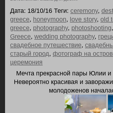
Дата: 18/10/16 Теги:
ceremony
,
des
greece
,
honeymoon
,
love story
,
old 
greece
,
photography
,
photoshooting
Greece
,
wedding photography
,
грец
свадебное путешествие
,
свадебны
старый город
,
фотограф на остров
церемония
Мечта прекрасной пары Юлии и 
Невероятно красивая и завораж
молодоженов началас